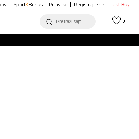
ovi
Sport
&
Bonus
Prijavi se
Registrujte se
Last Buy
Pretraži sajt
0
 99 KM
POGLEDAJ VIŠE
 više
h
ordan 1
AT3745-003
oru
POGLEDAJ VIŠE
Obavijesti me o sniženju
19.5
1C
16
7
0