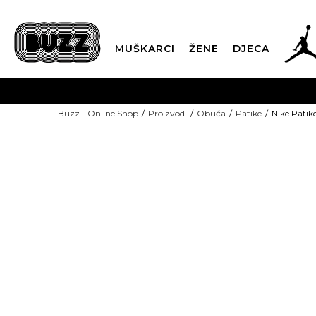
MUŠKARCI
ŽENE
DJECA
BESPLATNA ISPORU
Buzz - Online Shop
Proizvodi
Obuća
Patike
Nike Patik
PLA
CLICK & COLLECT
-50% U KORPI