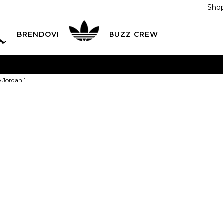
Shop
BRENDOVI
BUZZ CREW
KA
na teritoriji BIH za sve porudžbine u vrijednosti preko
e Jordan 1
ĆANJE NA RATE
do 6 mjesečnih rata bez kamate
Pogledaj
POZOVITE NAS NA
055/490-400
Svaki radni dan od 09-16
Nike Patike J
Plati karticom online i preuzmi u BUZZ shopu po tvom izb
109,00
BAM
2C
17
8
3C
18.5
4C
9
1