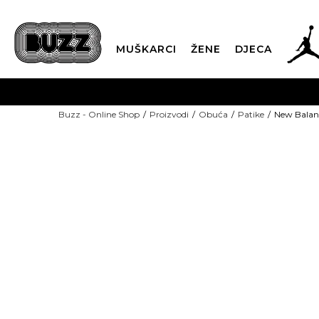
MUŠKARCI
ŽENE
DJECA
BESPLATNA ISPORU
Buzz - Online Shop
Proizvodi
Obuća
Patike
New Balan
PLA
CLICK & COLLECT
-50% U KORPI