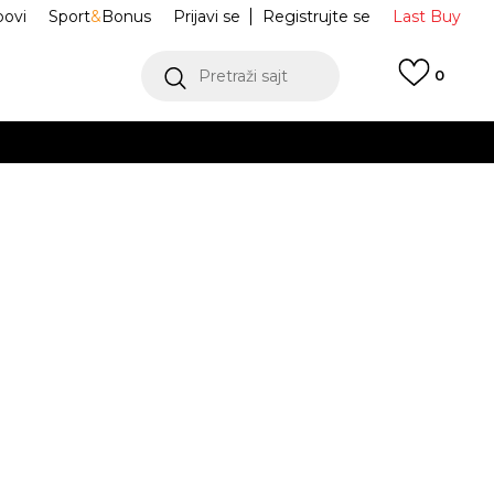
ovi
Sport
&
Bonus
Prijavi se
Registrujte se
Last Buy
Pretraži sajt
0
 99 KM
POGLEDAJ VIŠE
 više
h
Patike 327
W32747W
oru
POGLEDAJ VIŠE
Obavijesti me o sniženju