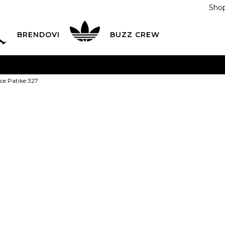
Shop
BRENDOVI
BUZZ CREW
KA
na teritoriji BIH za sve porudžbine u vrijednosti preko
ce Patike 327
ĆANJE NA RATE
do 6 mjesečnih rata bez kamate
Pogledaj
POZOVITE NAS NA
055/490-400
Svaki radni dan od 09-16
New Balance 
Plati karticom online i preuzmi u BUZZ shopu po tvom izb
2
229,00
BAM