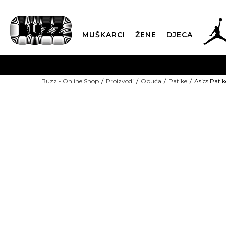
MUŠKARCI
ŽENE
DJECA
BESPLATNA ISPORU
Buzz - Online Shop
Proizvodi
Obuća
Patike
Asics Pati
PLA
CLICK & COLLECT
-40% U KORPI