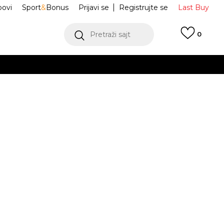
ovi
Sport
&
Bonus
Prijavi se
Registrujte se
Last Buy
Pretraži sajt
0
 99 KM
POGLEDAJ VIŠE
 više
h
GEL-NYC
1203A739-251
oru
POGLEDAJ VIŠE
Obavijesti me o sniženju
37
5
37.5
5.5
38
6
39
6.5
39.5
3
23.5
24
24.5
25