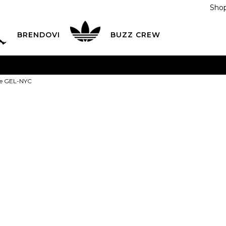
Shop
BRENDOVI
BUZZ CREW
KA
na teritoriji BIH za sve porudžbine u vrijednosti preko
ke GEL-NYC
ĆANJE NA RATE
do 6 mjesečnih rata bez kamate
Pogledaj
POZOVITE NAS NA
055/490-400
Svaki radni dan od 09-16
Asics Patike 
Plati karticom online i preuzmi u BUZZ shopu po tvom izb
315,00
BAM
3.5
35
4
36
4.5
22
22.5
2