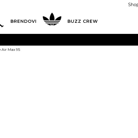
Shop
BRENDOVI
BUZZ CREW
KA
na teritoriji BIH za sve porudžbine u vrijednosti preko
e Air Max 95
ĆANJE NA RATE
do 6 mjesečnih rata bez kamate
Pogledaj
POZOVITE NAS NA
055/490-400
Svaki radni dan od 09-16
Nike Patike A
Plati karticom online i preuzmi u BUZZ shopu po tvom izb
1
3.5Y
4Y
36
4.
35.5
23
36
7Y
40
1Y
32
1.5Y
22.5
23
25