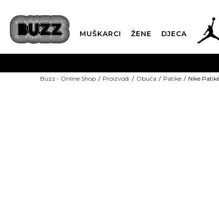
MUŠKARCI
ŽENE
DJECA
BESPLATNA ISPORU
Buzz - Online Shop
Proizvodi
Obuća
Patike
Nike Patik
PLA
CLICK & COLLECT