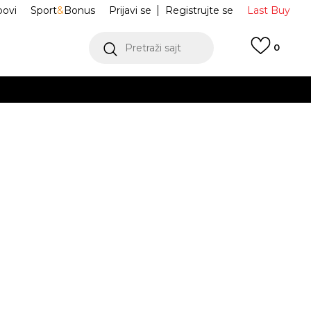
ovi
Sport
&
Bonus
Prijavi se
Registrujte se
Last Buy
Pretraži sajt
0
 99 KM
POGLEDAJ VIŠE
 više
h
ir Max 95
II4130-500
oru
POGLEDAJ VIŠE
5Y
5Y
37.5
5.5Y
38
6Y
38.5
6.5Y
39
.5
23.5
24
24
24.5
33
2Y
33.5
2.5Y
34
3Y
35
.5