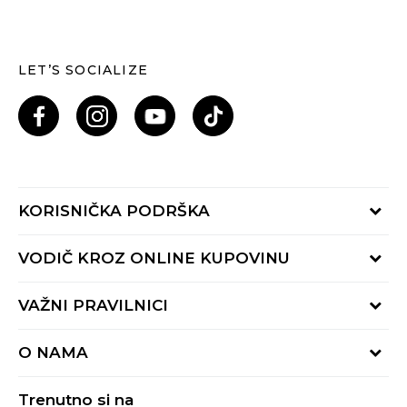
LET’S SOCIALIZE
KORISNIČKA PODRŠKA
Provjeri status porudžbine
VODIČ KROZ ONLINE KUPOVINU
Pozovi nas: 055/490-400
Pon-Pet 09-16h
Načini isporuke
VAŽNI PRAVILNICI
Povrat robe i povrat sredstava
Uslovi korišćenja
Zamjena veličine
O NAMA
Uslovi prodaje
Reklamacije
BUZZ Koncept
Politika privatnosti
Trenutno si na