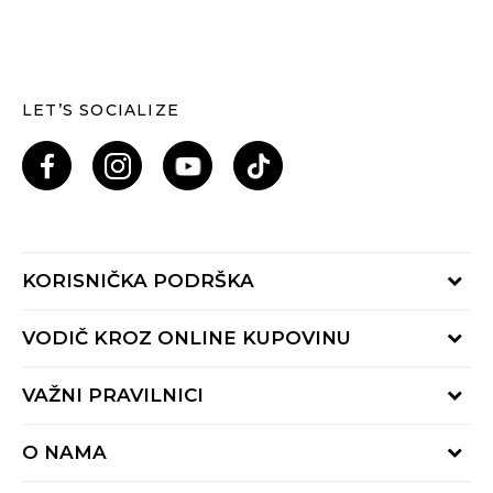
LET’S SOCIALIZE
KORISNIČKA PODRŠKA
Provjeri status porudžbine
VODIČ KROZ ONLINE KUPOVINU
Pozovi nas: 055/490-400
Pon-Pet 09-16h
Načini isporuke
VAŽNI PRAVILNICI
Povrat robe i povrat sredstava
Uslovi korišćenja
Zamjena veličine
O NAMA
Uslovi prodaje
Reklamacije