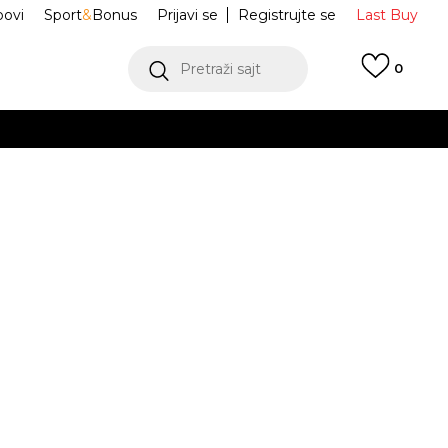
ovi
Sport
&
Bonus
Prijavi se
Registrujte se
Last Buy
Pretraži sajt
0
 99 KM
POGLEDAJ VIŠE
 više
h
r Jordan 1
HF3188-106
oru
POGLEDAJ VIŠE
5Y
5Y
37.5
5.5Y
38
6Y
38.5
6.5Y
39
.5
23.5
24
24
24.5
.5