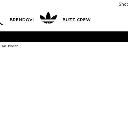
Shop
BRENDOVI
BUZZ CREW
KA
na teritoriji BIH za sve porudžbine u vrijednosti preko
 Air Jordan 1
ĆANJE NA RATE
do 6 mjesečnih rata bez kamate
Pogledaj
POZOVITE NAS NA
055/490-400
Svaki radni dan od 09-16
Nike Patike Ai
Plati karticom online i preuzmi u BUZZ shopu po tvom izb
1
3.5Y
4Y
36
4.
35.5
23
36
7Y
40
22.5
23
25