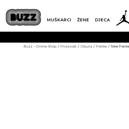
MUŠKARCI
ŽENE
DJECA
BESPLATNA ISPORU
Buzz - Online Shop
Proizvodi
Obuća
Patike
Nike Patike
PLA
CLICK & COLLECT