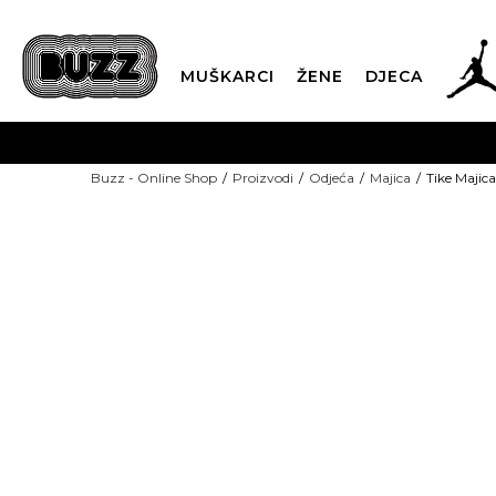
MUŠKARCI
ŽENE
DJECA
BESPLATNA ISPORU
Buzz - Online Shop
Proizvodi
Odjeća
Majica
Tike Majic
PLA
CLICK & COLLECT