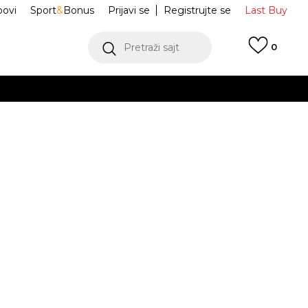
ovi
Sport
&
Bonus
Prijavi se
Registrujte se
Last Buy
Pretraži sajt
0
 99 KM
POGLEDAJ VIŠE
 više
h
IKE T-SHIRT
TKA233M810-05
oru
POGLEDAJ VIŠE
L
XL
XL
JE DOSTUPAN