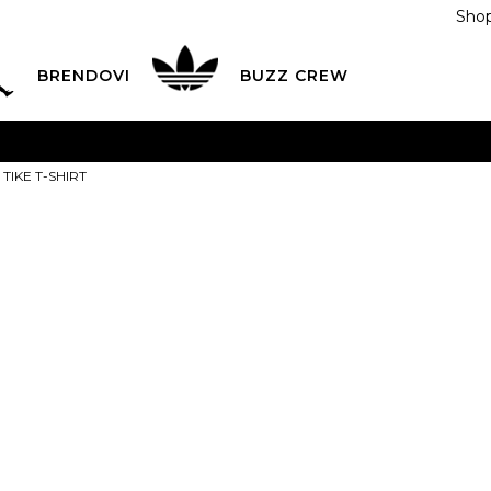
Shop
BRENDOVI
BUZZ CREW
KA
na teritoriji BIH za sve porudžbine u vrijednosti preko
a TIKE T-SHIRT
ĆANJE NA RATE
do 6 mjesečnih rata bez kamate
Pogledaj
POZOVITE NAS NA
055/490-400
Svaki radni dan od 09-16
Tike Majica T
Plati karticom online i preuzmi u BUZZ shopu po tvom izb
S
S
M
M
L
PROIZVOD VIŠE NI