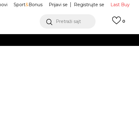
ovi
Sport
&
Bonus
Prijavi se
Registrujte se
Last Buy
Pretraži sajt
0
 99 KM
POGLEDAJ VIŠE
 više
h
a CAMO TEE
IA5935
oru
POGLEDAJ VIŠE
Obavijesti me o sniženju
M
L
L
XL
XL
2XL
2XL