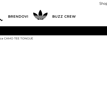
Shop
BRENDOVI
BUZZ CREW
KA
na teritoriji BIH za sve porudžbine u vrijednosti preko
jica CAMO TEE TONGUE
ĆANJE NA RATE
do 6 mjesečnih rata bez kamate
Pogledaj
POZOVITE NAS NA
055/490-400
Svaki radni dan od 09-16
adidas Majic
Plati karticom online i preuzmi u BUZZ shopu po tvom izb
TONGUE
59,00
BAM
XS
XS
S
S
M