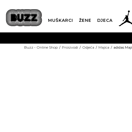
MUŠKARCI
ŽENE
DJECA
BESPLATNA ISPORU
Buzz - Online Shop
Proizvodi
Odjeća
Majica
adidas Ma
PLA
CLICK & COLLECT
NEW