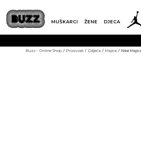
MUŠKARCI
ŽENE
DJECA
BESPLATNA ISPORU
Buzz - Online Shop
Proizvodi
Odjeća
Majica
Nike Majic
PLA
CLICK & COLLECT
-40% U KORPI