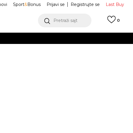
ovi
Sport
&
Bonus
Prijavi se
Registrujte se
Last Buy
Pretraži sajt
0
 99 KM
POGLEDAJ VIŠE
 više
h
portswear
IX1946-451
oru
POGLEDAJ VIŠE
Obavijesti me o sniženju
L
XL
XL
2XL
2XL