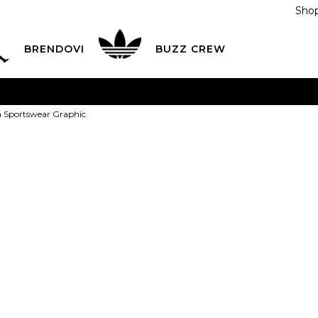
Shop
BRENDOVI
BUZZ CREW
KA
na teritoriji BIH za sve porudžbine u vrijednosti preko
a Sportswear Graphic
ĆANJE NA RATE
do 6 mjesečnih rata bez kamate
Pogledaj
POZOVITE NAS NA
055/490-400
Svaki radni dan od 09-16
Nike Majica S
Plati karticom online i preuzmi u BUZZ shopu po tvom izb
Graphic
99,00
BAM
S
S
M
M
L