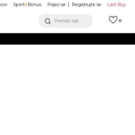
ovi
Sport
&
Bonus
Prijavi se
Registrujte se
Last Buy
Pretraži sajt
0
 99 KM
POGLEDAJ VIŠE
 više
h
ica S-Small Box
NP0A88TRN1J1
oru
POGLEDAJ VIŠE
uty
Obavijesti me o sniženju