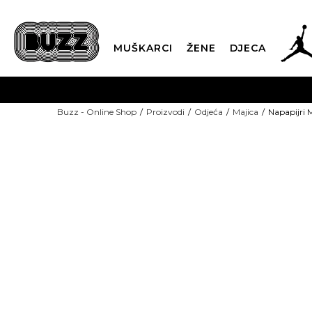
MUŠKARCI
ŽENE
DJECA
BESPLATNA ISPORU
Buzz - Online Shop
Proizvodi
Odjeća
Majica
Napapijri 
PLA
CLICK & COLLECT
-40% U KORPI