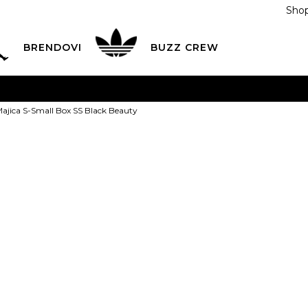
Shop
BRENDOVI
BUZZ CREW
KA
na teritoriji BIH za sve porudžbine u vrijednosti preko
Majica S-Small Box SS Black Beauty
ĆANJE NA RATE
do 6 mjesečnih rata bez kamate
Pogledaj
POZOVITE NAS NA
055/490-400
Svaki radni dan od 09-16
Napapijri Maj
Plati karticom online i preuzmi u BUZZ shopu po tvom izb
SS Black Bea
1
55,00
BAM