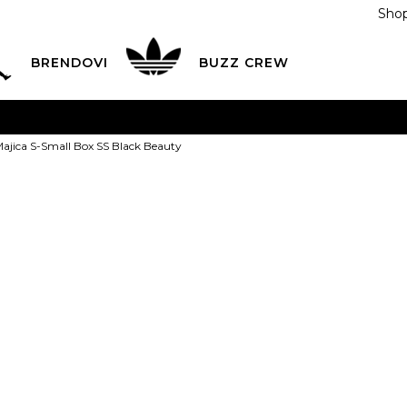
Shop
BRENDOVI
BUZZ CREW
KA
na teritoriji BIH za sve porudžbine u vrijednosti preko
Majica S-Small Box SS Black Beauty
ĆANJE NA RATE
do 6 mjesečnih rata bez kamate
Pogledaj
POZOVITE NAS NA
055/490-400
Svaki radni dan od 09-16
Napapijri Maj
Plati karticom online i preuzmi u BUZZ shopu po tvom izb
SS Black Bea
S
S
M
M
L
PROIZVOD VIŠE NI