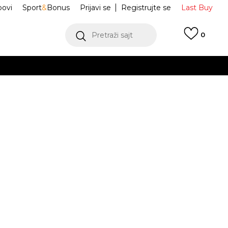
ovi
Sport
&
Bonus
Prijavi se
Registrujte se
Last Buy
Pretraži sajt
0
 99 KM
POGLEDAJ VIŠE
 više
h
ica S-Small Box
NP0A88TR9411
oru
POGLEDAJ VIŠE
uty
L
XL
XL
2XL
2XL
JE DOSTUPAN