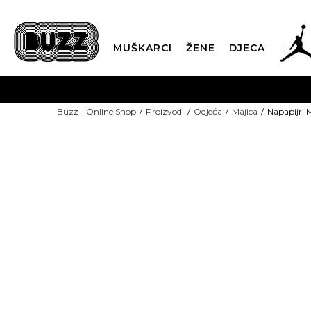
MUŠKARCI
ŽENE
DJECA
BESPLATNA ISPORU
Buzz - Online Shop
Proizvodi
Odjeća
Majica
Napapijri 
PLA
CLICK & COLLECT
NEW