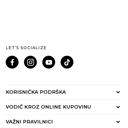
LET’S SOCIALIZE
KORISNIČKA PODRŠKA
Provjeri status porudžbine
VODIČ KROZ ONLINE KUPOVINU
Pozovi nas: 055/490-400
Pon-Pet 09-16h
Načini isporuke
VAŽNI PRAVILNICI
Povrat robe i povrat sredstava