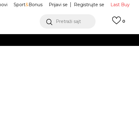
ovi
Sport
&
Bonus
Prijavi se
Registrujte se
Last Buy
Pretraži sajt
0
 99 KM
POGLEDAJ VIŠE
 više
h
imke Padel
BZA261M805-61
oru
POGLEDAJ VIŠE
Obavijesti me o sniženju
L
XL
XL
2XL
2XL