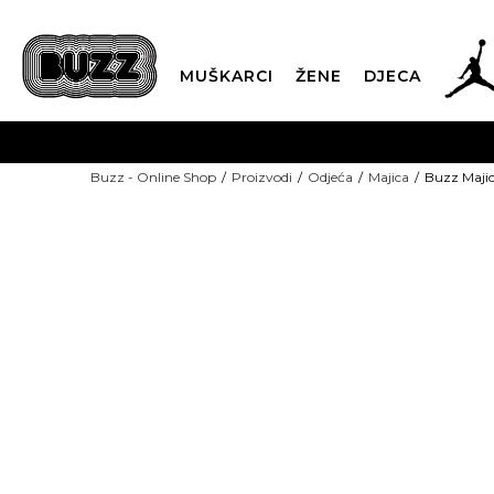
MUŠKARCI
ŽENE
DJECA
BESPLATNA ISPORU
Buzz - Online Shop
Proizvodi
Odjeća
Majica
Buzz Maji
PLA
CLICK & COLLECT
-40% U KORPI