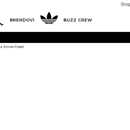
Shop
BRENDOVI
BUZZ CREW
KA
na teritoriji BIH za sve porudžbine u vrijednosti preko
ca Simke Padel
ĆANJE NA RATE
do 6 mjesečnih rata bez kamate
Pogledaj
POZOVITE NAS NA
055/490-400
Svaki radni dan od 09-16
Buzz Majica S
Plati karticom online i preuzmi u BUZZ shopu po tvom izb
55,00
BAM
S
S
M
M
L