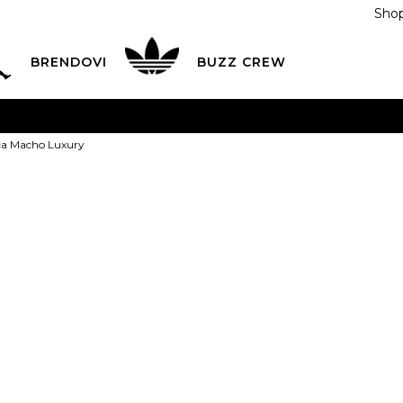
Shop
BRENDOVI
BUZZ CREW
KA
na teritoriji BIH za sve porudžbine u vrijednosti preko
ca Macho Luxury
ĆANJE NA RATE
do 6 mjesečnih rata bez kamate
Pogledaj
POZOVITE NAS NA
055/490-400
Svaki radni dan od 09-16
Buzz Majica 
Plati karticom online i preuzmi u BUZZ shopu po tvom izb
55,00
BAM
S
S
M
M
L