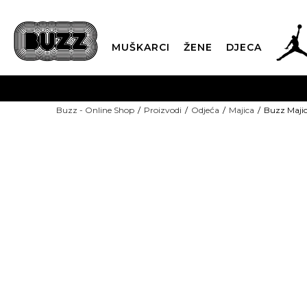
MUŠKARCI
ŽENE
DJECA
BESPLATNA ISPORU
Buzz - Online Shop
Proizvodi
Odjeća
Majica
Buzz Maji
PLA
CLICK & COLLECT
-40% U KORPI