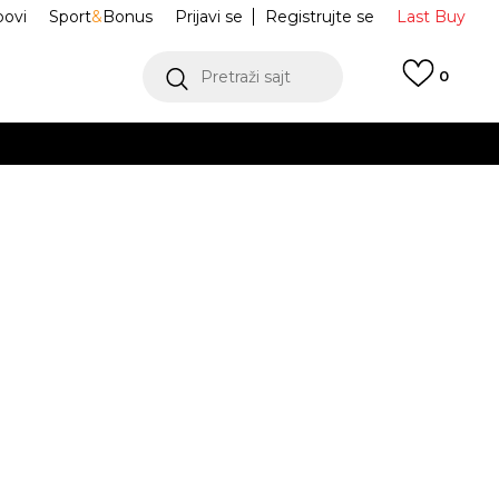
ovi
Sport
&
Bonus
Prijavi se
Registrujte se
Last Buy
Pretraži sajt
0
 99 KM
POGLEDAJ VIŠE
 više
h
Macho Luxury
BZA261M800-22
oru
POGLEDAJ VIŠE
Obavijesti me o sniženju
L
XL
XL
2XL
2XL