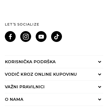
LET’S SOCIALIZE
KORISNIČKA PODRŠKA
Provjeri status porudžbine
VODIČ KROZ ONLINE KUPOVINU
Pozovi nas: 055/490-400
Pon-Pet 09-16h
Načini isporuke
VAŽNI PRAVILNICI
Povrat robe i povrat sredstava
Uslovi korišćenja
Zamjena veličine
O NAMA
Uslovi prodaje
Reklamacije