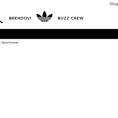
Shop
BRENDOVI
BUZZ CREW
KA
na teritoriji BIH za sve porudžbine u vrijednosti preko
a Sportswear
ĆANJE NA RATE
do 6 mjesečnih rata bez kamate
Pogledaj
POZOVITE NAS NA
055/490-400
Svaki radni dan od 09-16
Nike Majica S
Plati karticom online i preuzmi u BUZZ shopu po tvom izb
75,00
BAM
Najniža cijena u posl
XS
XS
S
S
M