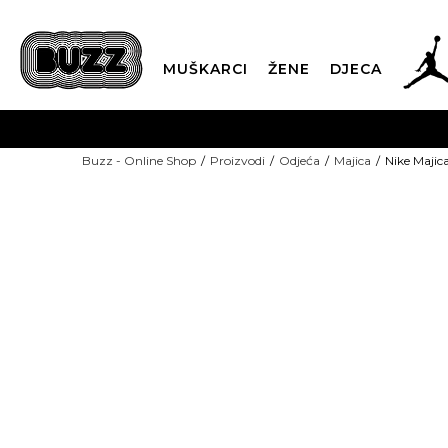
MUŠKARCI
ŽENE
DJECA
BESPLATNA ISPORU
Buzz - Online Shop
Proizvodi
Odjeća
Majica
Nike Majic
PLA
CLICK & COLLECT
-40% U KORPI