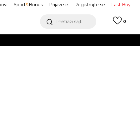
ovi
Sport
&
Bonus
Prijavi se
Registrujte se
Last Buy
Pretraži sajt
0
 99 KM
POGLEDAJ VIŠE
 više
h
portswear
HQ9244-289
oru
POGLEDAJ VIŠE
Obavijesti me o sniženju
jednjih 30 dana:
52,50
BAM
M
L
L
XL
XL
2XL
2XL
3XL
3XL