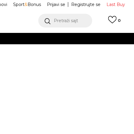
ovi
Sport
&
Bonus
Prijavi se
Registrujte se
Last Buy
Pretraži sajt
0
 99 KM
POGLEDAJ VIŠE
 više
h
M NSW TEE M90
FV3751-100
oru
POGLEDAJ VIŠE
M
L
L
XL
XL
2XL
2XL
3XL
3XL
JE DOSTUPAN