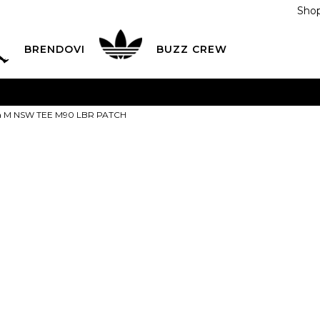
Shop
BRENDOVI
BUZZ CREW
KA
na teritoriji BIH za sve porudžbine u vrijednosti preko
ca M NSW TEE M90 LBR PATCH
ĆANJE NA RATE
do 6 mjesečnih rata bez kamate
Pogledaj
POZOVITE NAS NA
055/490-400
Svaki radni dan od 09-16
Nike Majica 
Plati karticom online i preuzmi u BUZZ shopu po tvom izb
LBR PATCH
XS
XS
S
S
M
PROIZVOD VIŠE NI