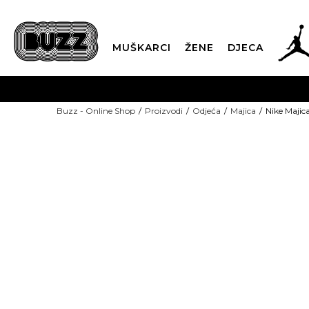
MUŠKARCI
ŽENE
DJECA
BESPLATNA ISPORU
Buzz - Online Shop
Proizvodi
Odjeća
Majica
Nike Maji
PLA
CLICK & COLLECT