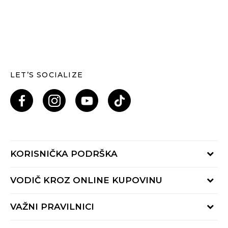
LET’S SOCIALIZE
KORISNIČKA PODRŠKA
Provjeri status porudžbine
VODIČ KROZ ONLINE KUPOVINU
Pozovi nas: 055/490-400
Pon-Pet 09-16h
Načini isporuke
VAŽNI PRAVILNICI
Povrat robe i povrat sredstava
Uslovi korišćenja