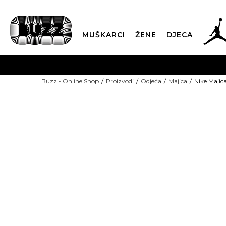
MUŠKARCI
ŽENE
DJECA
BESPLATNA ISPORU
Buzz - Online Shop
Proizvodi
Odjeća
Majica
Nike Majic
PLA
CLICK & COLLECT