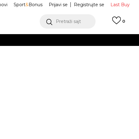
ovi
Sport
&
Bonus
Prijavi se
Registrujte se
Last Buy
Pretraži sajt
0
 99 KM
POGLEDAJ VIŠE
 više
h
portswear
HJ0568-010
oru
POGLEDAJ VIŠE
M
L
L
XL
XL
2XL
2XL
3XL
3XL
JE DOSTUPAN