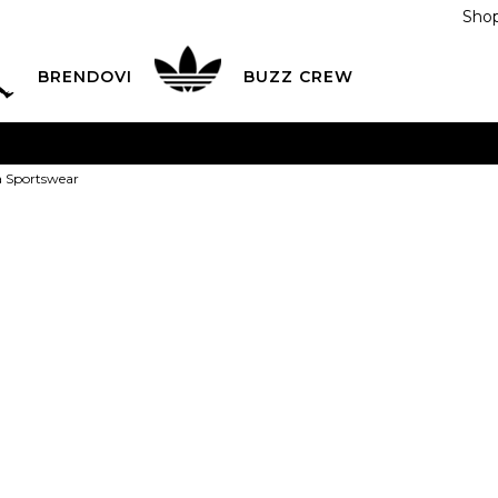
Shop
BRENDOVI
BUZZ CREW
KA
na teritoriji BIH za sve porudžbine u vrijednosti preko
a Sportswear
ĆANJE NA RATE
do 6 mjesečnih rata bez kamate
Pogledaj
POZOVITE NAS NA
055/490-400
Svaki radni dan od 09-16
Nike Majica S
Plati karticom online i preuzmi u BUZZ shopu po tvom izb
XS
XS
S
S
M
PROIZVOD VIŠE NI