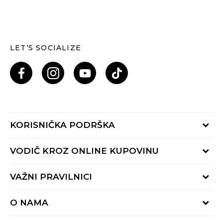
LET’S SOCIALIZE
KORISNIČKA PODRŠKA
Provjeri status porudžbine
VODIČ KROZ ONLINE KUPOVINU
Pozovi nas: 055/490-400
Pon-Pet 09-16h
Načini isporuke
VAŽNI PRAVILNICI
Povrat robe i povrat sredstava
Uslovi korišćenja
Zamjena veličine
O NAMA
Uslovi prodaje
Reklamacije
BUZZ Koncept