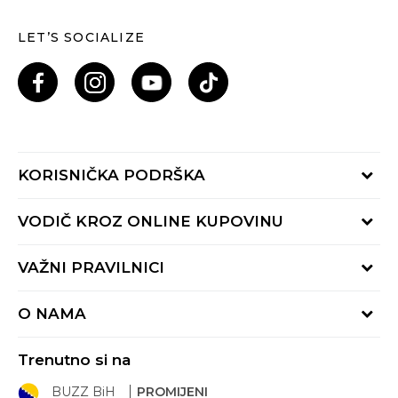
LET’S SOCIALIZE
KORISNIČKA PODRŠKA
Provjeri status porudžbine
VODIČ KROZ ONLINE KUPOVINU
Pozovi nas: 055/490-400
Pon-Pet 09-16h
Načini isporuke
VAŽNI PRAVILNICI
Povrat robe i povrat sredstava
Uslovi korišćenja
Zamjena veličine
O NAMA
Uslovi prodaje
Reklamacije
BUZZ Koncept
Politika privatnosti
Trenutno si na
BUZZ Brendovi
Pravila Sport&Bonus programa
BUZZ BiH
PROMIJENI