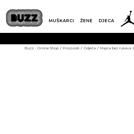
MUŠKARCI
ŽENE
DJECA
BESPLATNA ISPORU
Buzz - Online Shop
Proizvodi
Odjeća
Majica bez rukava
PLA
CLICK & COLLECT