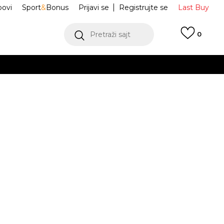
ovi
Sport
&
Bonus
Prijavi se
Registrujte se
Last Buy
Pretraži sajt
0
 99 KM
POGLEDAJ VIŠE
 više
h
ez rukava W
IR1643-010
oru
POGLEDAJ VIŠE
OP
Obavijesti me o sniženju
M
L
L