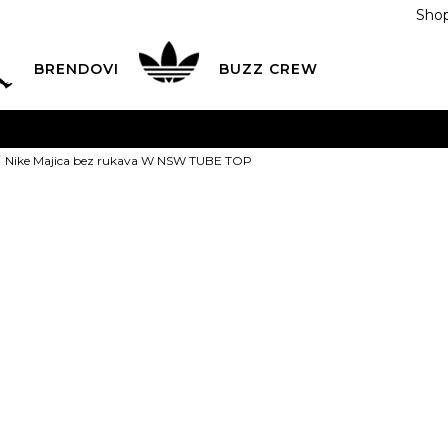
Shop
BRENDOVI
BUZZ CREW
KA
na teritoriji BIH za sve porudžbine u vrijednosti preko
Nike Majica bez rukava W NSW TUBE TOP
ĆANJE NA RATE
do 6 mjesečnih rata bez kamate
Pogledaj
POZOVITE NAS NA
055/490-400
Svaki radni dan od 09-16
Nike Majica b
Plati karticom online i preuzmi u BUZZ shopu po tvom izb
NSW TUBE T
89,00
BAM
XS
XS
S
S
M