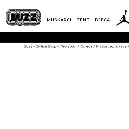
MUŠKARCI
ŽENE
DJECA
BESPLATNA ISPORU
Buzz - Online Shop
Proizvodi
Odjeća
Majica bez rukava
PLA
CLICK & COLLECT