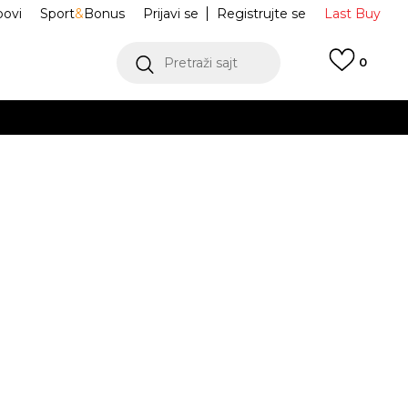
ovi
Sport
&
Bonus
Prijavi se
Registrujte se
Last Buy
Pretraži sajt
0
 99 KM
POGLEDAJ VIŠE
 više
h
ez rukava
NESSA211-345
oru
POGLEDAJ VIŠE
IKINI SET
M
L
L
XL
XL
JE DOSTUPAN