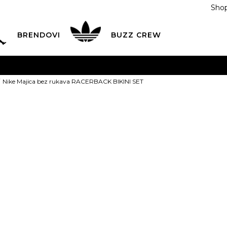
Shop
BRENDOVI
BUZZ CREW
KA
na teritoriji BIH za sve porudžbine u vrijednosti preko
Nike Majica bez rukava RACERBACK BIKINI SET
ĆANJE NA RATE
do 6 mjesečnih rata bez kamate
Pogledaj
POZOVITE NAS NA
055/490-400
Svaki radni dan od 09-16
Nike Majica b
Plati karticom online i preuzmi u BUZZ shopu po tvom izb
RACERBACK B
XS
XS
S
S
M
PROIZVOD VIŠE NI