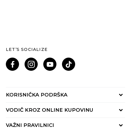
LET’S SOCIALIZE
KORISNIČKA PODRŠKA
Provjeri status porudžbine
VODIČ KROZ ONLINE KUPOVINU
Pozovi nas: 055/490-400
Pon-Pet 09-16h
Načini isporuke
VAŽNI PRAVILNICI
Povrat robe i povrat sredstava