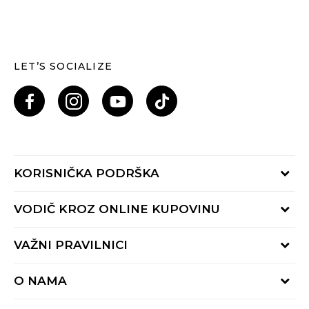
LET’S SOCIALIZE
KORISNIČKA PODRŠKA
Provjeri status porudžbine
VODIČ KROZ ONLINE KUPOVINU
Pozovi nas: 055/490-400
Pon-Pet 09-16h
Načini isporuke
VAŽNI PRAVILNICI
Povrat robe i povrat sredstava
Uslovi korišćenja
Zamjena veličine
O NAMA
Uslovi prodaje
Reklamacije
BUZZ Koncept