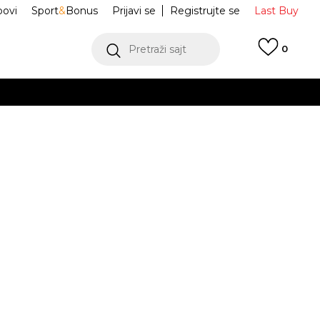
ovi
Sport
&
Bonus
Prijavi se
Registrujte se
Last Buy
Pretraži sajt
0
 99 KM
POGLEDAJ VIŠE
 više
h
M NSW WVN HZ
IO1433-068
oru
POGLEDAJ VIŠE
Obavijesti me o sniženju
L
XL
XL