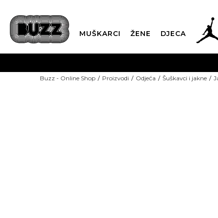
MUŠKARCI
ŽENE
DJECA
BESPLATNA ISPORU
Buzz - Online Shop
Proizvodi
Odjeća
Šuškavci i jakne
J
PLA
CLICK & COLLECT