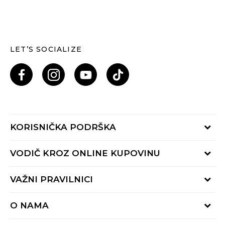
LET’S SOCIALIZE
KORISNIČKA PODRŠKA
Provjeri status porudžbine
VODIČ KROZ ONLINE KUPOVINU
Pozovi nas: 055/490-400
Pon-Pet 09-16h
Načini isporuke
VAŽNI PRAVILNICI
Povrat robe i povrat sredstava
Uslovi korišćenja
Zamjena veličine
O NAMA
Uslovi prodaje
Reklamacije