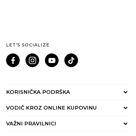
LET’S SOCIALIZE
KORISNIČKA PODRŠKA
Provjeri status porudžbine
VODIČ KROZ ONLINE KUPOVINU
Pozovi nas: 055/490-400
Pon-Pet 09-16h
Načini isporuke
VAŽNI PRAVILNICI
Povrat robe i povrat sredstava
Uslovi korišćenja