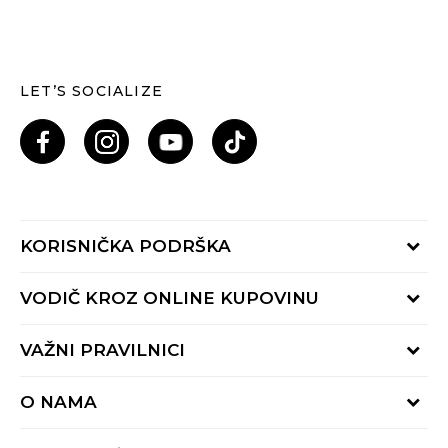
LET’S SOCIALIZE
KORISNIČKA PODRŠKA
Provjeri status porudžbine
VODIČ KROZ ONLINE KUPOVINU
Pozovi nas: 055/490-400
Pon-Pet 09-16h
Načini isporuke
VAŽNI PRAVILNICI
Povrat robe i povrat sredstava
Uslovi korišćenja
Zamjena veličine
O NAMA
Uslovi prodaje
Reklamacije
BUZZ Koncept
Politika privatnosti