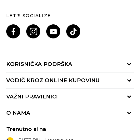
LET’S SOCIALIZE
KORISNIČKA PODRŠKA
Provjeri status porudžbine
VODIČ KROZ ONLINE KUPOVINU
Pozovi nas: 055/490-400
Pon-Pet 09-16h
Načini isporuke
VAŽNI PRAVILNICI
Povrat robe i povrat sredstava
Uslovi korišćenja
Zamjena veličine
O NAMA
Uslovi prodaje
Reklamacije
BUZZ Koncept
Politika privatnosti
Trenutno si na
BUZZ Brendovi
Pravila Sport&Bonus programa