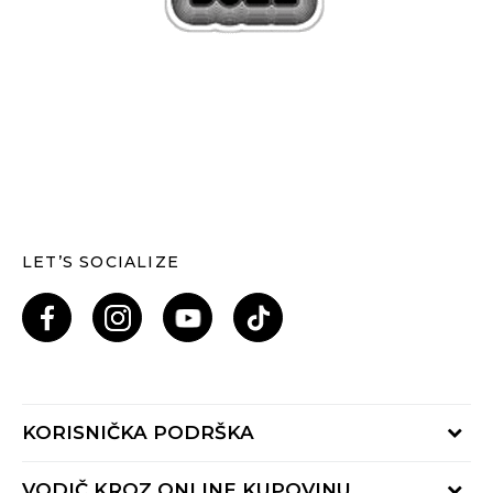
LET’S SOCIALIZE
KORISNIČKA PODRŠKA
Provjeri status porudžbine
VODIČ KROZ ONLINE KUPOVINU