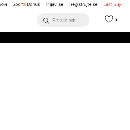
ovi
Sport
&
Bonus
Prijavi se
Registrujte se
Last Buy
Pretraži sajt
0
 99 KM
POGLEDAJ VIŠE
 više
h
o trenerke M NK
BV0900-078
oru
POGLEDAJ VIŠE
 ON CHINO
M
L
L
XL
XL
JE DOSTUPAN