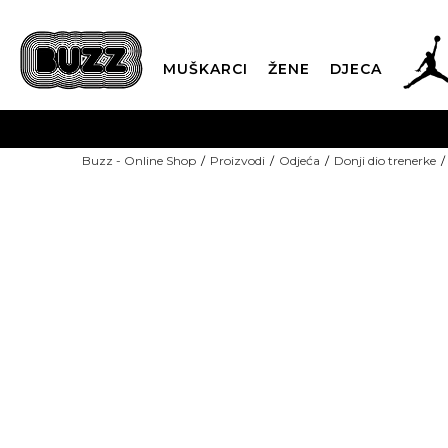
MUŠKARCI
ŽENE
DJECA
BESPLATNA ISPORU
Buzz - Online Shop
Proizvodi
Odjeća
Donji dio trenerke
PLA
CLICK & COLLECT