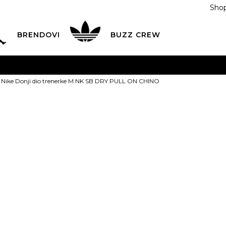
Shop
BRENDOVI
BUZZ CREW
KA
na teritoriji BIH za sve porudžbine u vrijednosti preko
Nike Donji dio trenerke M NK SB DRY PULL ON CHINO
ĆANJE NA RATE
do 6 mjesečnih rata bez kamate
Pogledaj
POZOVITE NAS NA
055/490-400
Svaki radni dan od 09-16
Nike Donji di
Plati karticom online i preuzmi u BUZZ shopu po tvom izb
SB DRY PULL
XS
XS
S
S
M
PROIZVOD VIŠE NI