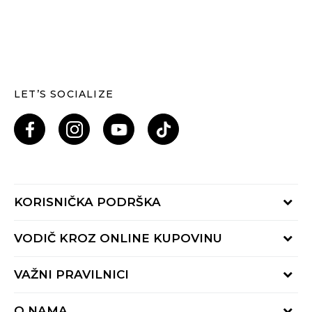
LET’S SOCIALIZE
KORISNIČKA PODRŠKA
Provjeri status porudžbine
VODIČ KROZ ONLINE KUPOVINU
Pozovi nas: 055/490-400
Pon-Pet 09-16h
Načini isporuke
VAŽNI PRAVILNICI
Povrat robe i povrat sredstava
Uslovi korišćenja
Zamjena veličine
O NAMA