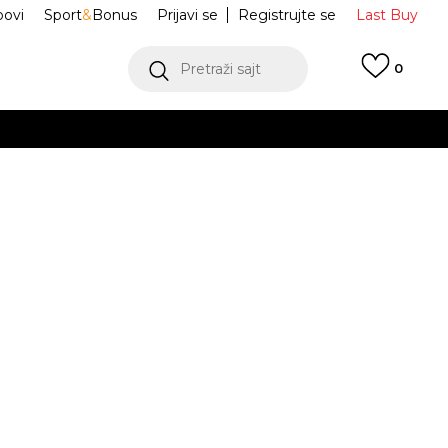
ovi
Sport
&
Bonus
Prijavi se
Registrujte se
Last Buy
Pretraži sajt
0
 99 KM
POGLEDAJ VIŠE
 više
h
dio trenerke SST
KE3514
oru
POGLEDAJ VIŠE
Obavijesti me o sniženju
M
L
L
XL
XL
2XL
2XL