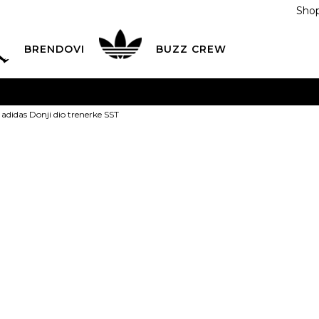
Shop
BRENDOVI
BUZZ CREW
KA
na teritoriji BIH za sve porudžbine u vrijednosti preko
adidas Donji dio trenerke SST
ĆANJE NA RATE
do 6 mjesečnih rata bez kamate
Pogledaj
POZOVITE NAS NA
055/490-400
Svaki radni dan od 09-16
adidas Donji 
Plati karticom online i preuzmi u BUZZ shopu po tvom izb
129,00
BAM
XS
XS
S
S
M