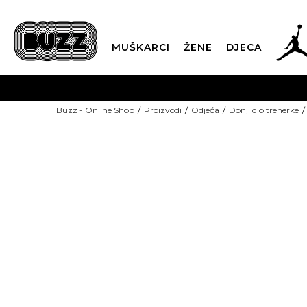
MUŠKARCI
ŽENE
DJECA
BESPLATNA ISPORU
Buzz - Online Shop
Proizvodi
Odjeća
Donji dio trenerke
PLA
CLICK & COLLECT
NEW