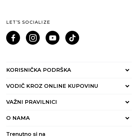
LET’S SOCIALIZE
KORISNIČKA PODRŠKA
Provjeri status porudžbine
VODIČ KROZ ONLINE KUPOVINU
Pozovi nas: 055/490-400
Pon-Pet 09-16h
Načini isporuke
VAŽNI PRAVILNICI
Povrat robe i povrat sredstava
Uslovi korišćenja
Zamjena veličine
O NAMA
Uslovi prodaje
Reklamacije
BUZZ Koncept
Politika privatnosti
Trenutno si na