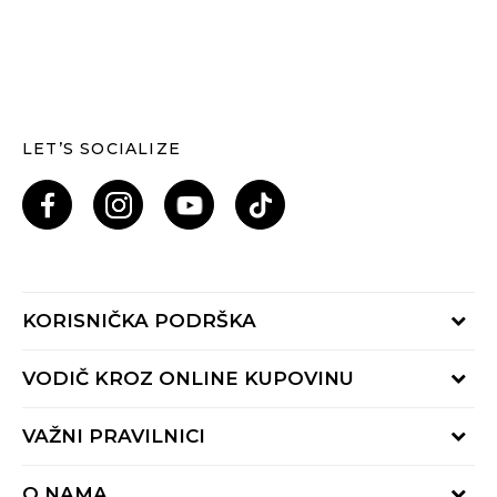
LET’S SOCIALIZE
KORISNIČKA PODRŠKA
Provjeri status porudžbine
VODIČ KROZ ONLINE KUPOVINU
Pozovi nas: 055/490-400
Pon-Pet 09-16h
Načini isporuke
VAŽNI PRAVILNICI
Povrat robe i povrat sredstava
Uslovi korišćenja
Zamjena veličine
O NAMA