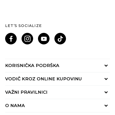
LET’S SOCIALIZE
KORISNIČKA PODRŠKA
Provjeri status porudžbine
VODIČ KROZ ONLINE KUPOVINU
Pozovi nas: 055/490-400
Pon-Pet 09-16h
Načini isporuke
VAŽNI PRAVILNICI
Povrat robe i povrat sredstava
Uslovi korišćenja
Zamjena veličine
O NAMA
Uslovi prodaje
Reklamacije