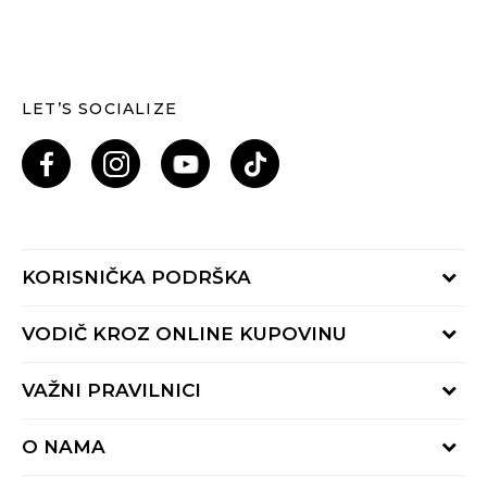
LET’S SOCIALIZE
KORISNIČKA PODRŠKA
Provjeri status porudžbine
VODIČ KROZ ONLINE KUPOVINU
Pozovi nas: 055/490-400
Pon-Pet 09-16h
Načini isporuke
VAŽNI PRAVILNICI
Povrat robe i povrat sredstava
Uslovi korišćenja
Zamjena veličine
O NAMA
Uslovi prodaje
Reklamacije