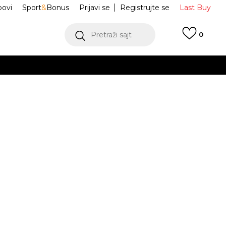
ovi
Sport
&
Bonus
Prijavi se
Registrujte se
Last Buy
Pretraži sajt
0
 99 KM
POGLEDAJ VIŠE
 više
h
 Trenerka
JBX6795-G13
oru
POGLEDAJ VIŠE
ur Diamante
otc
Obavijesti me o sniženju