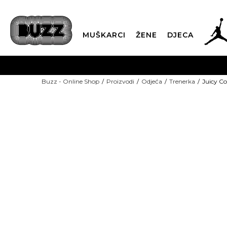
MUŠKARCI
ŽENE
DJECA
BESPLATNA ISPORU
Buzz - Online Shop
Proizvodi
Odjeća
Trenerka
Juicy C
PLA
CLICK & COLLECT
-50% U KORPI