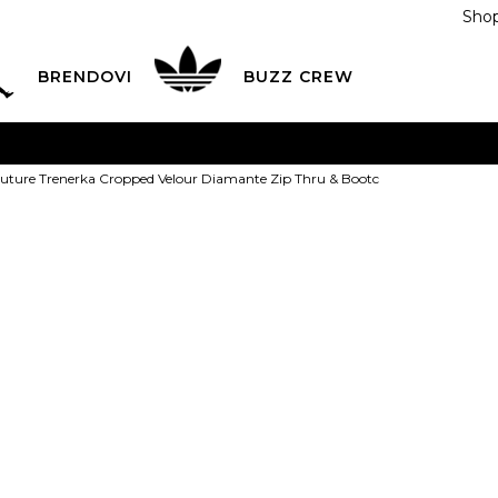
Shop
BRENDOVI
BUZZ CREW
KA
na teritoriji BIH za sve porudžbine u vrijednosti preko
outure Trenerka Cropped Velour Diamante Zip Thru & Bootc
ĆANJE NA RATE
do 6 mjesečnih rata bez kamate
Pogledaj
POZOVITE NAS NA
055/490-400
Svaki radni dan od 09-16
Juicy Couture
Plati karticom online i preuzmi u BUZZ shopu po tvom izb
Cropped Velo
Zip Thru & Bo
295,00
BAM