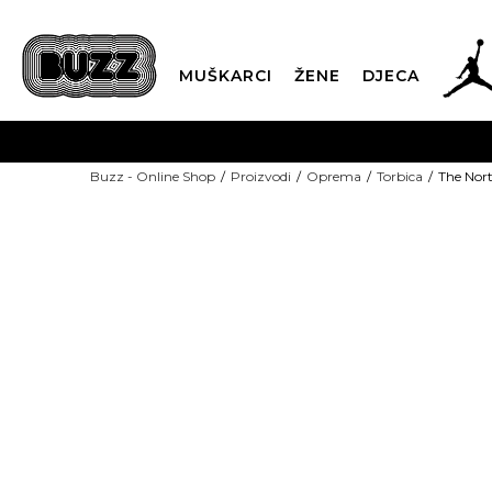
MUŠKARCI
ŽENE
DJECA
BESPLATNA ISPORU
Buzz - Online Shop
Proizvodi
Oprema
Torbica
The Nort
PLA
CLICK & COLLECT
-40% U KORPI