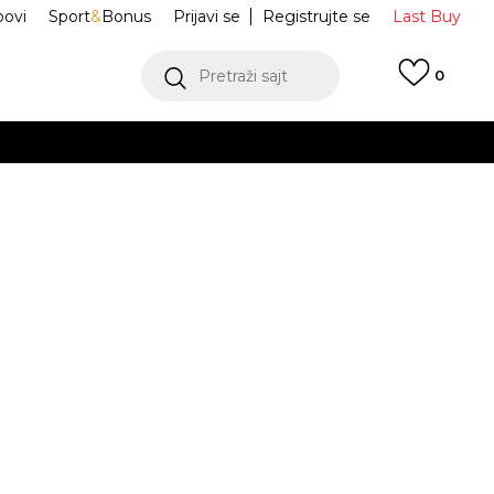
ovi
Sport
&
Bonus
Prijavi se
Registrujte se
Last Buy
Pretraži sajt
0
 99 KM
POGLEDAJ VIŠE
 više
h
e Torbica
NF0A52UCMSO1
oru
POGLEDAJ VIŠE
Obavijesti me o sniženju