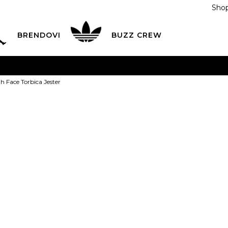
Shop
BRENDOVI
BUZZ CREW
KA
na teritoriji BIH za sve porudžbine u vrijednosti preko
h Face Torbica Jester
ĆANJE NA RATE
do 6 mjesečnih rata bez kamate
Pogledaj
POZOVITE NAS NA
055/490-400
Svaki radni dan od 09-16
The North Fac
Plati karticom online i preuzmi u BUZZ shopu po tvom izb
Jester
69,00
BAM
OS