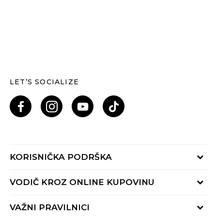
LET’S SOCIALIZE
KORISNIČKA PODRŠKA
Provjeri status porudžbine
VODIČ KROZ ONLINE KUPOVINU
Pozovi nas: 055/490-400
Pon-Pet 09-16h
Načini isporuke
VAŽNI PRAVILNICI
Povrat robe i povrat sredstava