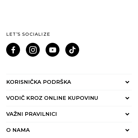
LET’S SOCIALIZE
KORISNIČKA PODRŠKA
Provjeri status porudžbine
VODIČ KROZ ONLINE KUPOVINU
Pozovi nas: 055/490-400
Pon-Pet 09-16h
Načini isporuke
VAŽNI PRAVILNICI
Povrat robe i povrat sredstava
Uslovi korišćenja
Zamjena veličine
O NAMA
Uslovi prodaje
Reklamacije