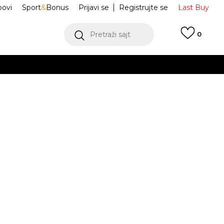
ovi
Sport
&
Bonus
Prijavi se
Registrujte se
Last Buy
Pretraži sajt
0
 99 KM
POGLEDAJ VIŠE
 više
h
DB MJ WORLD
95F797-X1T
oru
POGLEDAJ VIŠE
Obavijesti me o sniženju
2-
XL
14-