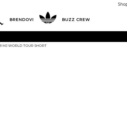
Shop
BRENDOVI
BUZZ CREW
KA
na teritoriji BIH za sve porudžbine u vrijednosti preko
JDB MJ WORLD TOUR SHORT
ĆANJE NA RATE
do 6 mjesečnih rata bez kamate
Pogledaj
POZOVITE NAS NA
055/490-400
Svaki radni dan od 09-16
Nike Šorc J
Plati karticom online i preuzmi u BUZZ shopu po tvom izb
TOUR SHORT
69,00
BAM
S
9-10g.
M
11-
L
1