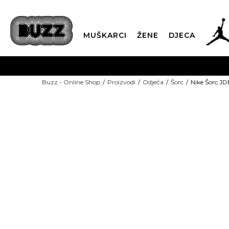
MUŠKARCI
ŽENE
DJECA
BESPLATNA ISPORU
Buzz - Online Shop
Proizvodi
Odjeća
Šorc
Nike Šorc 
PLA
CLICK & COLLECT