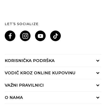
LET’S SOCIALIZE
KORISNIČKA PODRŠKA
Provjeri status porudžbine
VODIČ KROZ ONLINE KUPOVINU
Pozovi nas: 055/490-400
Pon-Pet 09-16h
Načini isporuke
VAŽNI PRAVILNICI
Povrat robe i povrat sredstava
Uslovi korišćenja
Zamjena veličine
O NAMA
Uslovi prodaje
Reklamacije