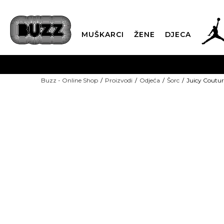
MUŠKARCI
ŽENE
DJECA
BESPLATNA ISPORU
Buzz - Online Shop
Proizvodi
Odjeća
Šorc
Juicy Coutu
PLA
CLICK & COLLECT
-50% U KORPI