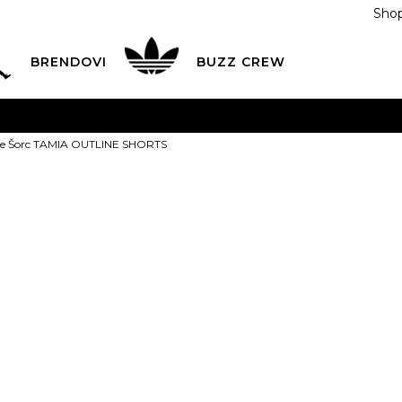
Shop
BRENDOVI
BUZZ CREW
KA
na teritoriji BIH za sve porudžbine u vrijednosti preko
re Šorc TAMIA OUTLINE SHORTS
ĆANJE NA RATE
do 6 mjesečnih rata bez kamate
Pogledaj
POZOVITE NAS NA
055/490-400
Svaki radni dan od 09-16
Juicy Couture
Plati karticom online i preuzmi u BUZZ shopu po tvom izb
OUTLINE SH
109,00
BAM
XS
XS
S
S
M