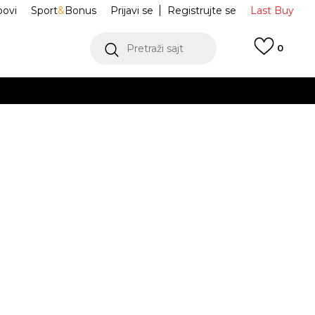
ovi
Sport
&
Bonus
Prijavi se
Registrujte se
Last Buy
Pretraži sajt
0
 99 KM
POGLEDAJ VIŠE
 više
h
 Šorc TAMIA
JCWHS126305-381
oru
POGLEDAJ VIŠE
ORTS
Obavijesti me o sniženju
M
L
L
XL
XL