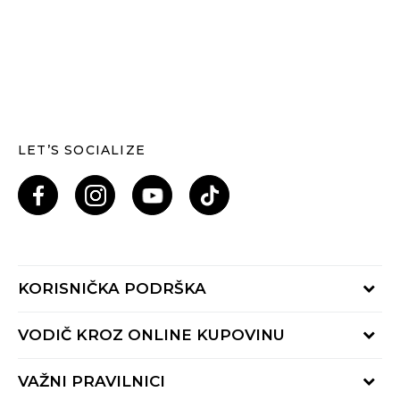
LET’S SOCIALIZE
KORISNIČKA PODRŠKA
Provjeri status porudžbine
VODIČ KROZ ONLINE KUPOVINU
Pozovi nas: 055/490-400
Pon-Pet 09-16h
Načini isporuke
VAŽNI PRAVILNICI
Povrat robe i povrat sredstava