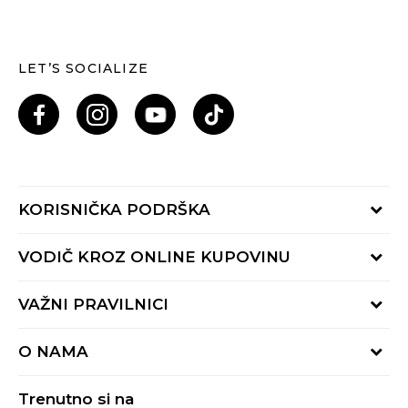
LET’S SOCIALIZE
KORISNIČKA PODRŠKA
Provjeri status porudžbine
VODIČ KROZ ONLINE KUPOVINU
Pozovi nas: 055/490-400
Pon-Pet 09-16h
Načini isporuke
VAŽNI PRAVILNICI
Povrat robe i povrat sredstava
Uslovi korišćenja
Zamjena veličine
O NAMA
Uslovi prodaje
Reklamacije
BUZZ Koncept
Politika privatnosti
Trenutno si na