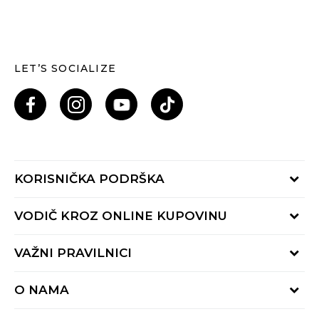
LET’S SOCIALIZE
KORISNIČKA PODRŠKA
Provjeri status porudžbine
VODIČ KROZ ONLINE KUPOVINU
Pozovi nas: 055/490-400
Pon-Pet 09-16h
Načini isporuke
VAŽNI PRAVILNICI
Povrat robe i povrat sredstava
Uslovi korišćenja
Zamjena veličine
O NAMA
Uslovi prodaje
Reklamacije
BUZZ Koncept