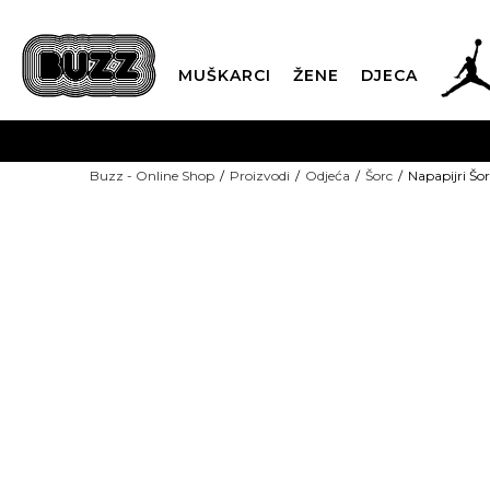
MUŠKARCI
ŽENE
DJECA
BESPLATNA ISPORU
Buzz - Online Shop
Proizvodi
Odjeća
Šorc
Napapijri Š
PLA
CLICK & COLLECT
-50% U KORPI