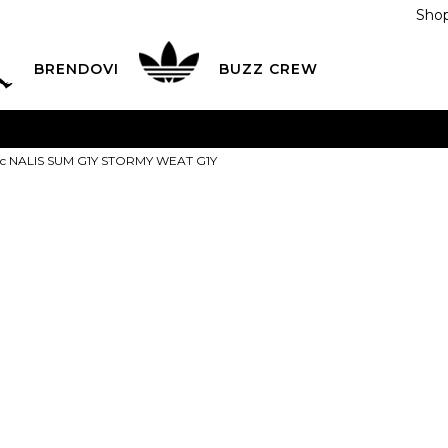
Shop
BRENDOVI
BUZZ CREW
KA
na teritoriji BIH za sve porudžbine u vrijednosti preko
orc NALIS SUM G1Y STORMY WEAT G1Y
ĆANJE NA RATE
do 6 mjesečnih rata bez kamate
Pogledaj
POZOVITE NAS NA
055/490-400
Svaki radni dan od 09-16
Napapijri Šo
Plati karticom online i preuzmi u BUZZ shopu po tvom izb
G1Y STORMY 
159,00
BAM
Najniža cijena u posl
S
S
M
M
L